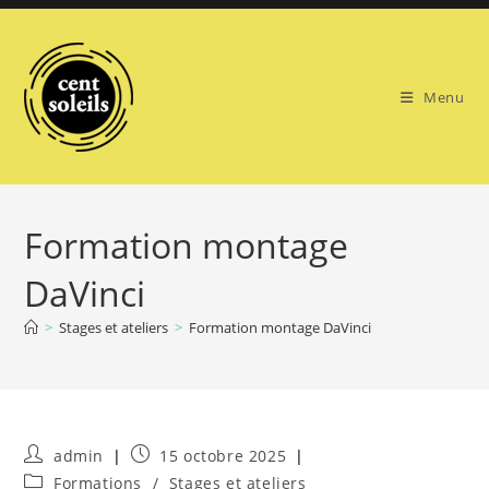
Skip
to
content
Menu
Formation montage
DaVinci
>
Stages et ateliers
>
Formation montage DaVinci
Auteur/autrice
Publication
admin
15 octobre 2025
de
publiée :
Post
Formations
/
Stages et ateliers