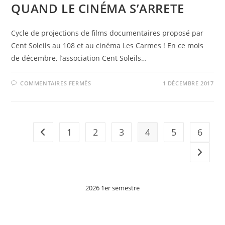
QUAND LE CINÉMA S’ARRETE
Cycle de projections de films documentaires proposé par
Cent Soleils au 108 et au cinéma Les Carmes ! En ce mois
de décembre, l’association Cent Soleils…
SUR
COMMENTAIRES FERMÉS
1 DÉCEMBRE 2017
QUAND
LE
CINÉMA
S’ARRETE
1
2
3
4
5
6
Go to the previous page
Aller à 
2026 1er semestre