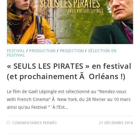
FESTIVAL
/
PRODUCTION
/
PROJECTION
/
SÉLECTION EN
FESTIVAL
« SEULS LES PIRATES » en festival
(et prochainement Ã Orléans !)
Le film de Gaël Lépingle est sélectionné au "Rendez-vous
with French Cinema" Ã New York, du 28 février au 10 mars
ainsi qu'au Festival "`À l’Est…
SUR
COMMENTAIRES FERMÉS
21 DÉCEMBRE 2018
« SEULS
LES
PIRATES »
EN