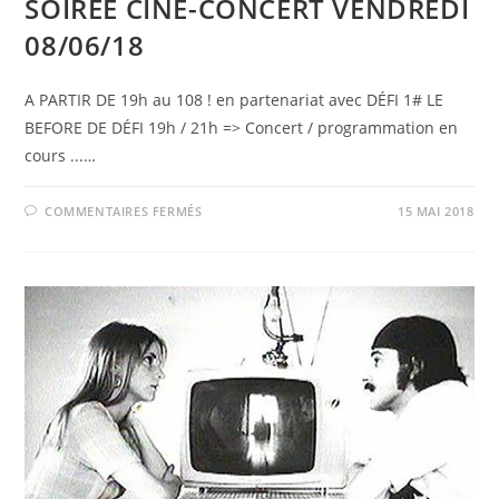
SOIRÉE CINÉ-CONCERT VENDREDI
108
08/06/18
A PARTIR DE 19h au 108 ! en partenariat avec DÉFI 1# LE
BEFORE DE DÉFI 19h / 21h => Concert / programmation en
cours ...…
SUR
COMMENTAIRES FERMÉS
15 MAI 2018
SOIRÉE
CINÉ-
CONCERT
VENDREDI
08/06/18