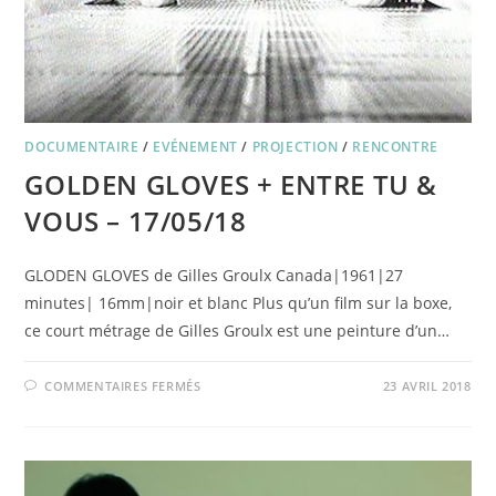
DOCUMENTAIRE
/
EVÉNEMENT
/
PROJECTION
/
RENCONTRE
GOLDEN GLOVES + ENTRE TU &
VOUS – 17/05/18
GLODEN GLOVES de Gilles Groulx Canada|1961|27
minutes| 16mm|noir et blanc Plus qu’un film sur la boxe,
ce court métrage de Gilles Groulx est une peinture d’un…
SUR
COMMENTAIRES FERMÉS
23 AVRIL 2018
GOLDEN
GLOVES
+
ENTRE
TU
&
VOUS