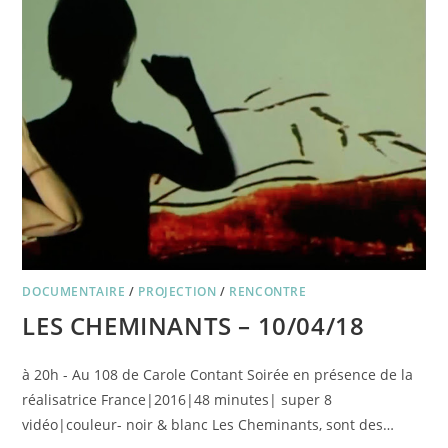
–
17/05/18
DOCUMENTAIRE
/
PROJECTION
/
RENCONTRE
LES CHEMINANTS – 10/04/18
à 20h - Au 108 de Carole Contant Soirée en présence de la
réalisatrice France|2016|48 minutes| super 8
vidéo|couleur- noir & blanc Les Cheminants, sont des…