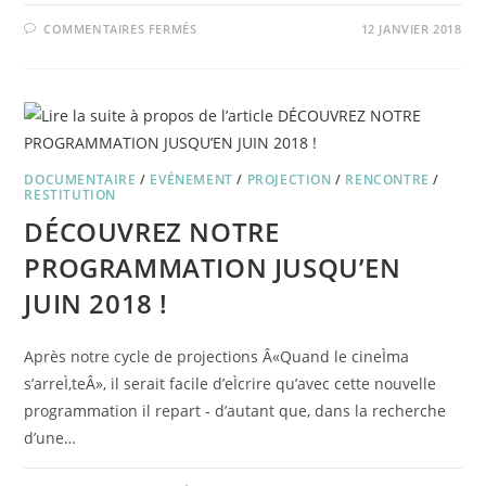
SUR
COMMENTAIRES FERMÉS
12 JANVIER 2018
LETTRE
À
LA
PRISON
–
15/02/18
DOCUMENTAIRE
/
EVÉNEMENT
/
PROJECTION
/
RENCONTRE
/
RESTITUTION
DÉCOUVREZ NOTRE
PROGRAMMATION JUSQU’EN
JUIN 2018 !
Après notre cycle de projections Â«Quand le cineÌma
s’arreÌ‚teÂ», il serait facile d’eÌcrire qu’avec cette nouvelle
programmation il repart - d’autant que, dans la recherche
d’une…