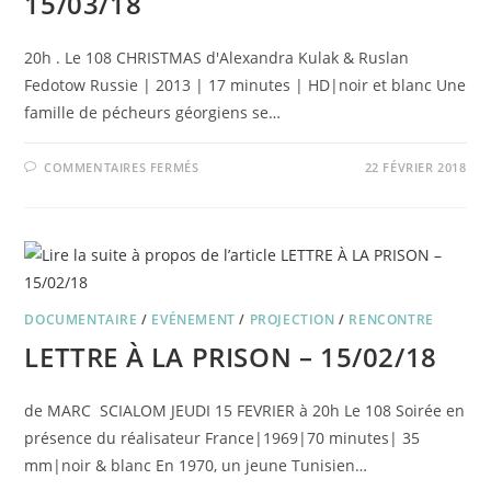
15/03/18
20h . Le 108 CHRISTMAS d'Alexandra Kulak & Ruslan
Fedotow Russie | 2013 | 17 minutes | HD|noir et blanc Une
famille de pécheurs géorgiens se…
SUR
COMMENTAIRES FERMÉS
22 FÉVRIER 2018
CHRISTMAS
+
SALAMANCA
15/03/18
DOCUMENTAIRE
/
EVÉNEMENT
/
PROJECTION
/
RENCONTRE
LETTRE À LA PRISON – 15/02/18
de MARC SCIALOM JEUDI 15 FEVRIER à 20h Le 108 Soirée en
présence du réalisateur France|1969|70 minutes| 35
mm|noir & blanc En 1970, un jeune Tunisien…