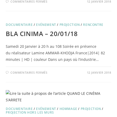
SUR
COMMENTAIRES FERMÉS
12 JANVIER 2018
DÉCOUVREZ
NOTRE
PROGRAMMATION
JUSQU’EN
JUIN
2018
DOCUMENTAIRE
/
EVÉNEMENT
!
/
PROJECTION
/
RENCONTRE
BLA CINIMA – 20/01/18
Samedi 20 Janvier à 20 h au 108 Soirée en présence
du réalisateur Lamine AMMAR-KHODJA France|2014| 82
minutes | HD | couleur Dans un pays où l’industrie…
SUR
COMMENTAIRES FERMÉS
12 JANVIER 2018
BLA
CINIMA
–
20/01/18
DOCUMENTAIRE
/
EVÉNEMENT
/
HOMMAGE
/
PROJECTION
/
PROJECTION HORS LES MURS