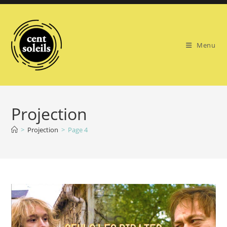
Skip
to
content
Menu
Projection
>
Projection
>
Page 4