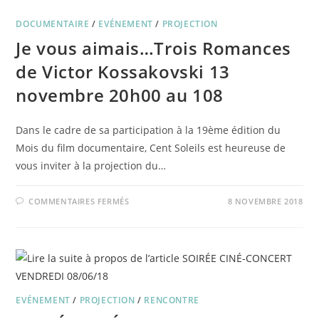
FESTIVAL
(ET
DOCUMENTAIRE
/
EVÉNEMENT
PROCHAINEMENT
/
PROJECTION
Ã
Je vous aimais…Trois Romances
ORLÉANS
!)
de Victor Kossakovski 13
novembre 20h00 au 108
Dans le cadre de sa participation à la 19ème édition du
Mois du film documentaire, Cent Soleils est heureuse de
vous inviter à la projection du…
SUR
COMMENTAIRES FERMÉS
8 NOVEMBRE 2018
JE
VOUS
AIMAIS…
TROIS
ROMANCES
DE
VICTOR
KOSSAKOVSKI
13
NOVEMBRE
EVÉNEMENT
/
PROJECTION
/
RENCONTRE
20H00
AU