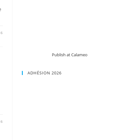
e
16
Publish at Calameo
ADHÉSION 2026
16