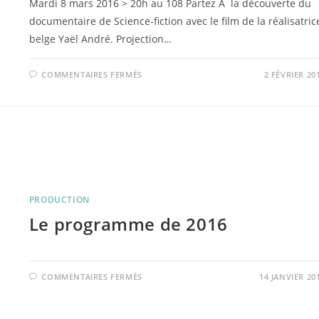
Mardi 8 mars 2016 > 20h au 108 Partez Ã la découverte du
documentaire de Science-fiction avec le film de la réalisatric
belge Yaël André. Projection…
SUR
COMMENTAIRES FERMÉS
2 FÉVRIER 20
QUAND
JE
SERAI
DICTATEUR
PRODUCTION
Le programme de 2016
SUR
COMMENTAIRES FERMÉS
14 JANVIER 20
LE
PROGRAMME
DE
2016