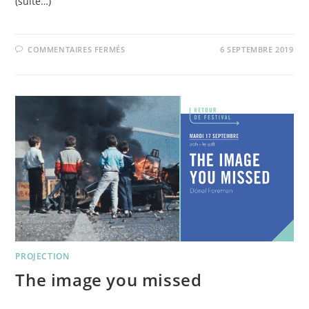
(suite…)
SUR
COMMENTAIRES FERMÉS
6 SEPTEMBRE 2019
CAVALIÃˆRES
!
LANCEMENT
DE
LA
COLLECTE
!
PROJECTION
The image you missed