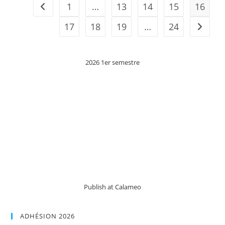
1
…
13
14
15
16
Go to the previous page
17
18
19
…
24
Aller à 
2026 1er semestre
Publish at Calameo
ADHÉSION 2026