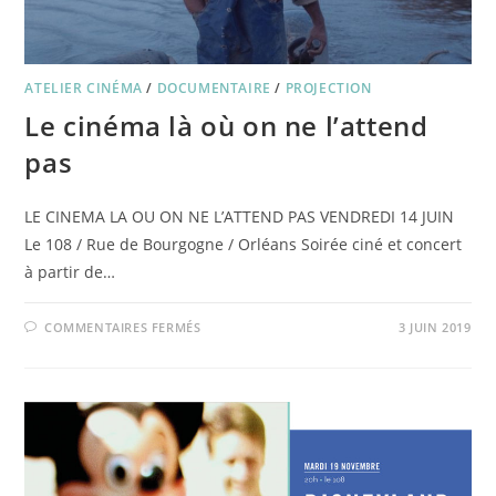
ATELIER CINÉMA
/
DOCUMENTAIRE
/
PROJECTION
Le cinéma là où on ne l’attend
pas
LE CINEMA LA OU ON NE L’ATTEND PAS VENDREDI 14 JUIN
Le 108 / Rue de Bourgogne / Orléans Soirée ciné et concert
à partir de…
SUR
COMMENTAIRES FERMÉS
3 JUIN 2019
LE
CINÉMA
LÀ
OÙ
ON
NE
L’ATTEND
PAS