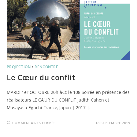
PROJECTION
/
RENCONTRE
Le Cœur du conflit
MARDI 1er OCTOBRE 20h â€¢ le 108 Soirée en présence des
réalisateurs LE CÅ’UR DU CONFLIT Judith Cahen et
Masayasu Eguchi France, Japon | 2017 |…
SUR
COMMENTAIRES FERMÉS
18 SEPTEMBRE 2019
LE
CŒUR
DU