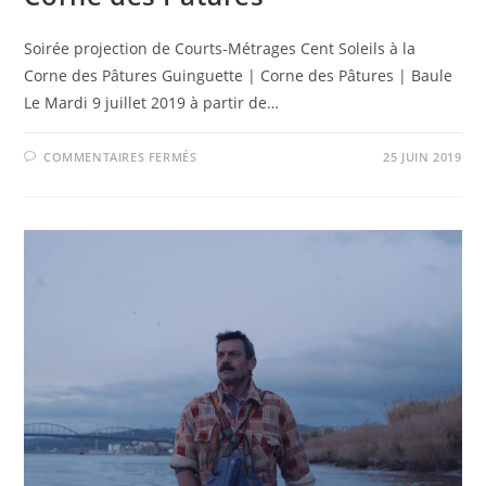
Soirée projection de Courts-Métrages Cent Soleils à la
Corne des Pâtures Guinguette | Corne des Pâtures | Baule
Le Mardi 9 juillet 2019 à partir de…
SUR
COMMENTAIRES FERMÉS
25 JUIN 2019
SOIRÉE
COURTS-
MÉTRAGES
À
LA
CORNE
DES
PÂTURES