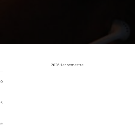
2026 1er semestre
éo
es
re