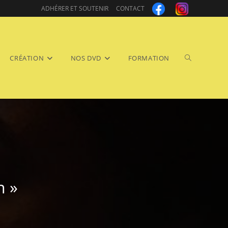
ADHÉRER ET SOUTENIR
CONTACT
Toggle
CRÉATION
NOS DVD
FORMATION
website
n »
search