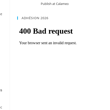
Publish at Calameo
le
ADHÉSION 2026
es
ec