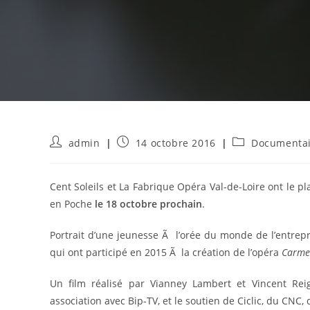
Auteur/autrice
Publication
Post
admin
14 octobre 2016
Documenta
de
publiée :
category:
la
publication :
Cent Soleils et La Fabrique Opéra Val-de-Loire ont le pl
en Poche
le 18 octobre prochain
.
Portrait d’une jeunesse Ã l’orée du monde de l’entrepr
qui ont participé en 2015 Ã la création de l’opéra
Carme
Un film réalisé par Vianney Lambert et Vincent Rei
association avec Bip-TV, et le soutien de Ciclic, du CNC, 