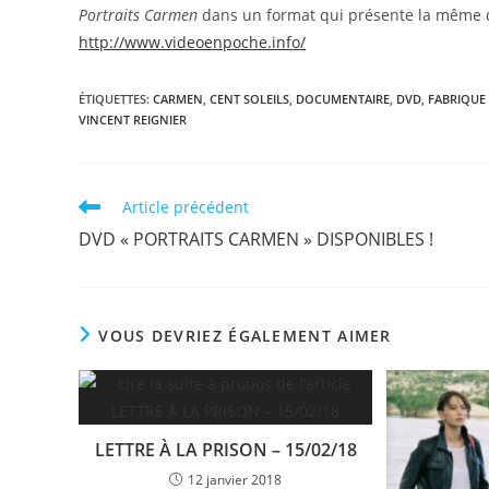
Portraits Carmen
dans un format qui présente la même 
http://www.videoenpoche.info/
ÉTIQUETTES
:
CARMEN
,
CENT SOLEILS
,
DOCUMENTAIRE
,
DVD
,
FABRIQUE
VINCENT REIGNIER
Read
Article précédent
more
DVD « PORTRAITS CARMEN » DISPONIBLES !
articles
VOUS DEVRIEZ ÉGALEMENT AIMER
LETTRE À LA PRISON – 15/02/18
12 janvier 2018