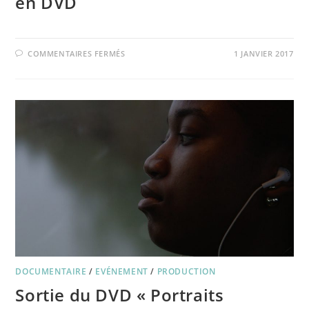
en DVD
SUR
COMMENTAIRES FERMÉS
1 JANVIER 2017
« PORTRAITS
CARMEN »
DISPONIBLE
EN
DVD
DOCUMENTAIRE
/
EVÉNEMENT
/
PRODUCTION
Sortie du DVD « Portraits