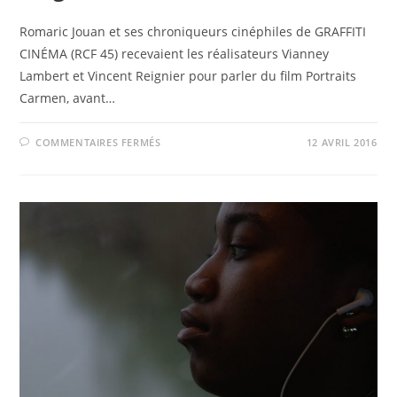
Romaric Jouan et ses chroniqueurs cinéphiles de GRAFFITI
CINÉMA (RCF 45) recevaient les réalisateurs Vianney
Lambert et Vincent Reignier pour parler du film Portraits
Carmen, avant…
SUR
COMMENTAIRES FERMÉS
12 AVRIL 2016
SUR
LES
ONDES
:
ENTRETIEN
AVEC
VIANNEY
LAMBERT
ET
VINCENT
REIGNIER
(PORTRAITS
CARMEN)