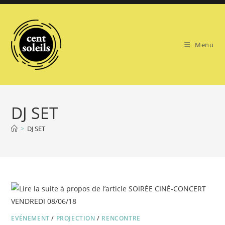
Skip
to
content
Menu
DJ SET
>
DJ SET
EVÉNEMENT
/
PROJECTION
/
RENCONTRE