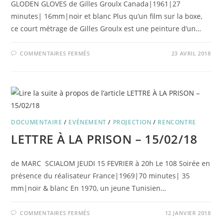
GLODEN GLOVES de Gilles Groulx Canada|1961|27
minutes| 16mm|noir et blanc Plus qu’un film sur la boxe,
ce court métrage de Gilles Groulx est une peinture d’un…
SUR
COMMENTAIRES FERMÉS
23 AVRIL 2018
GOLDEN
GLOVES
+
ENTRE
TU
&
VOUS
–
17/05/18
DOCUMENTAIRE
/
EVÉNEMENT
/
PROJECTION
/
RENCONTRE
LETTRE À LA PRISON – 15/02/18
de MARC SCIALOM JEUDI 15 FEVRIER à 20h Le 108 Soirée en
présence du réalisateur France|1969|70 minutes| 35
mm|noir & blanc En 1970, un jeune Tunisien…
SUR
COMMENTAIRES FERMÉS
12 JANVIER 2018
LETTRE