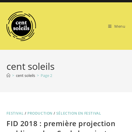
Skip
to
content
Menu
cent soleils
>
cent soleils
>
Page 2
FESTIVAL
/
PRODUCTION
/
SÉLECTION EN FESTIVAL
FID 2018 : première projection