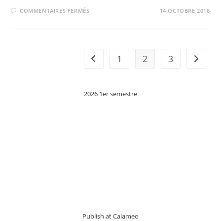
SUR
COMMENTAIRES FERMÉS
14 OCTOBRE 2016
DVD
« PORTRAITS
CARMEN »
DISPONIBLES
!
1
2
3
Go to the previous page
Aller à 
2026 1er semestre
Publish at Calameo