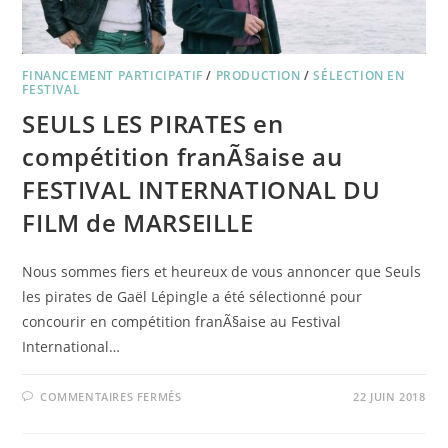
FINANCEMENT PARTICIPATIF
/
PRODUCTION
/
SÉLECTION EN
FESTIVAL
SEULS LES PIRATES en
compétition franÃ§aise au
FESTIVAL INTERNATIONAL DU
FILM de MARSEILLE
Nous sommes fiers et heureux de vous annoncer que Seuls
les pirates de Gaël Lépingle a été sélectionné pour
concourir en compétition franÃ§aise au Festival
International…
SUR
COMMENTAIRES FERMÉS
22 JUIN 2018
SEULS
LES
PIRATES
EN