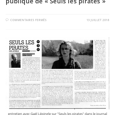
publique de « Seuls les pirates »
SUR
COMMENTAIRES FERMÉS
13 JUILLET 2018
FID
2018
:
PREMIÈRE
PROJECTION
PUBLIQUE
DE
« SEULS
LES
PIRATES »
entretien avec Gaël Lépingle sur "Seuls les pirates" dans le journal