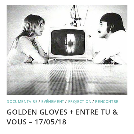
COMPÉTITION
FRANÃ§AISE
AU
FESTIVAL
INTERNATIONAL
DU
FILM
DE
MARSEILLE
DOCUMENTAIRE
/
EVÉNEMENT
/
PROJECTION
/
RENCONTRE
GOLDEN GLOVES + ENTRE TU &
VOUS – 17/05/18