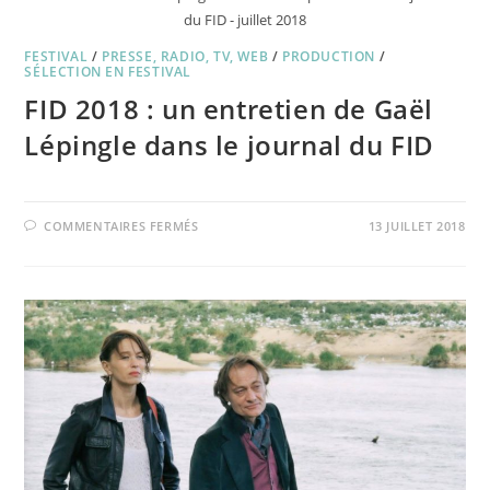
du FID - juillet 2018
FESTIVAL
/
PRESSE, RADIO, TV, WEB
/
PRODUCTION
/
SÉLECTION EN FESTIVAL
FID 2018 : un entretien de Gaël
Lépingle dans le journal du FID
SUR
COMMENTAIRES FERMÉS
13 JUILLET 2018
FID
2018
:
UN
ENTRETIEN
DE
GAËL
LÉPINGLE
DANS
LE
JOURNAL
DU
FID